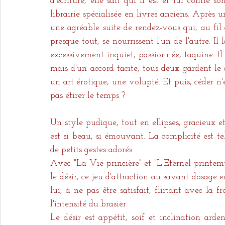
d'écriture, elle sait qui il est et lui confie s
librairie spécialisée en livres anciens. Après 
une agréable suite de rendez-vous qui, au fil 
presque tout, se nourrissent l'un de l'autre. I
excessivement inquiet, passionnée, taquine. Il
mais d'un accord tacite, tous deux gardent le d
un art érotique, une volupté. Et puis, céder n'es
pas étirer le temps ? 
Un style pudique, tout en ellipses, gracieux e
est si beau, si émouvant. La complicité est tel
de petits gestes adorés.
Avec "La Vie princière" et "L'Eternel printemp
le désir, ce jeu d'attraction au savant dosage
lui, à ne pas être satisfait, flirtant avec la 
l'intensité du brasier.
Le désir est appétit, soif et inclination arden