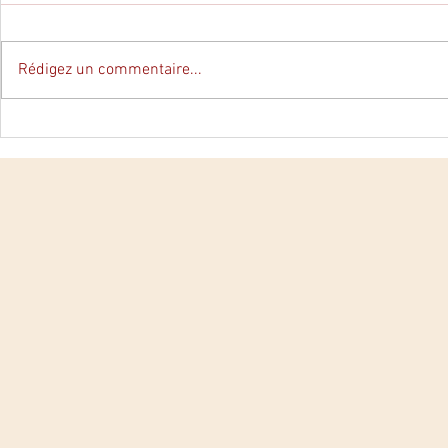
Rédigez un commentaire...
"La mort Rose" Lydie
"Notre part
Parisse/Yves Gourmelon -
Enriquez - S
Domens